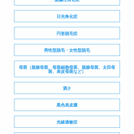
日光角化症
円形脱毛症
男性型脱毛・女性型脱毛
母斑（脂腺母斑、母斑細胞母斑、脂腺母斑、太田母
斑、表皮母斑など）
酒さ
黒色表皮腫
光線過敏症