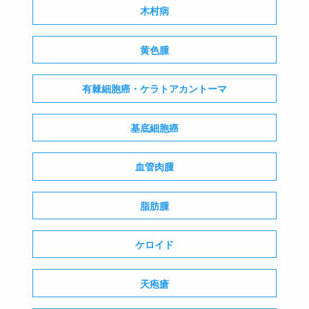
木村病
黄色腫
有棘細胞癌・ケラトアカントーマ
基底細胞癌
血管肉腫
脂肪腫
ケロイド
天疱瘡