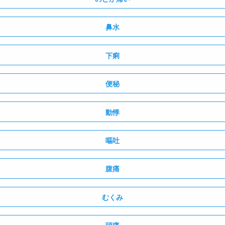
鼻水
下痢
便秘
動悸
嘔吐
腹痛
むくみ