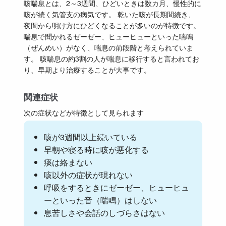
咳喘息とは、2～3週間、ひどいときは数カ月、慢性的に
咳が続く気管支の病気です。 乾いた咳が長期間続き、
夜間から明け方にひどくなることが多いのが特徴です。
喘息で聞かれるゼーゼー、ヒューヒューといった喘鳴
（ぜんめい）がなく、喘息の前段階と考えられていま
す。 咳喘息の約3割の人が喘息に移行すると言われてお
り、早期より治療することが大事です。
関連症状
次の症状などが特徴として見られます
咳が3週間以上続いている
早朝や寝る時に咳が悪化する
痰は絡まない
咳以外の症状が現れない
呼吸をするときにゼーゼー、ヒューヒュ
ーといった音（喘鳴）はしない
息苦しさや会話のしづらさはない